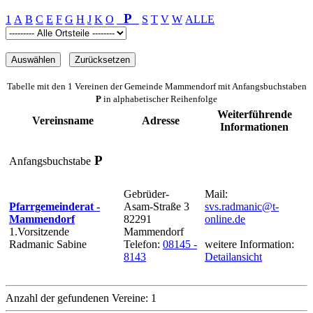
P
1
A
B
C
E
F
G
H
J
K
O
S
T
V
W
ALLE
Tabelle mit den 1 Vereinen der Gemeinde Mammendorf mit Anfangsbuchstaben
P
in alphabetischer Reihenfolge
Weiterführende
Vereinsname
Adresse
Informationen
P
Anfangsbuchstabe
Gebrüder-
Mail:
Pfarrgemeinderat -
Asam-Straße 3
svs.radmanic@t-
Mammendorf
82291
online.de
1.Vorsitzende
Mammendorf
Radmanic Sabine
Telefon:
08145 -
weitere Information:
8143
Detailansicht
Anzahl der gefundenen Vereine: 1