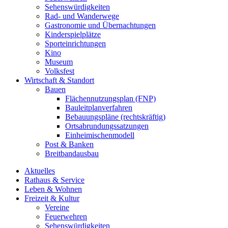
Sehenswürdigkeiten
Rad- und Wanderwege
Gastronomie und Übernachtungen
Kinderspielplätze
Sporteinrichtungen
Kino
Museum
Volksfest
Wirtschaft & Standort
Bauen
Flächennutzungsplan (FNP)
Bauleitplanverfahren
Bebauungspläne (rechtskräftig)
Ortsabrundungssatzungen
Einheimischenmodell
Post & Banken
Breitbandausbau
Aktuelles
Rathaus & Service
Leben & Wohnen
Freizeit & Kultur
Vereine
Feuerwehren
Sehenswürdigkeiten