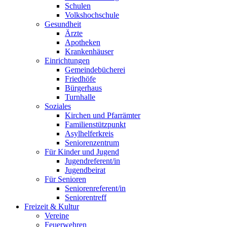
Schulen
Volkshochschule
Gesundheit
Ärzte
Apotheken
Krankenhäuser
Einrichtungen
Gemeindebücherei
Friedhöfe
Bürgerhaus
Turnhalle
Soziales
Kirchen und Pfarrämter
Familienstützpunkt
Asylhelferkreis
Seniorenzentrum
Für Kinder und Jugend
Jugendreferent/in
Jugendbeirat
Für Senioren
Seniorenreferent/in
Seniorentreff
Freizeit & Kultur
Vereine
Feuerwehren