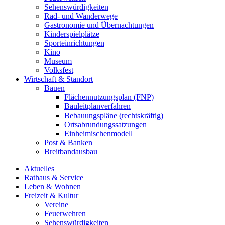
Sehenswürdigkeiten
Rad- und Wanderwege
Gastronomie und Übernachtungen
Kinderspielplätze
Sporteinrichtungen
Kino
Museum
Volksfest
Wirtschaft & Standort
Bauen
Flächennutzungsplan (FNP)
Bauleitplanverfahren
Bebauungspläne (rechtskräftig)
Ortsabrundungssatzungen
Einheimischenmodell
Post & Banken
Breitbandausbau
Aktuelles
Rathaus & Service
Leben & Wohnen
Freizeit & Kultur
Vereine
Feuerwehren
Sehenswürdigkeiten