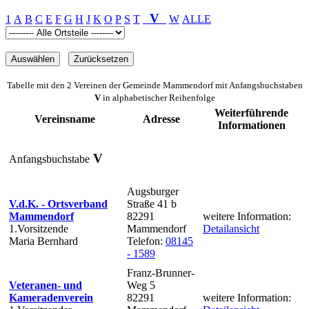
V
1
A
B
C
E
F
G
H
J
K
O
P
S
T
W
ALLE
Tabelle mit den 2 Vereinen der Gemeinde Mammendorf mit Anfangsbuchstaben
V
in alphabetischer Reihenfolge
Weiterführende
Vereinsname
Adresse
Informationen
V
Anfangsbuchstabe
Augsburger
V.d.K. - Ortsverband
Straße 41 b
Mammendorf
82291
weitere Information:
1.Vorsitzende
Mammendorf
Detailansicht
Maria Bernhard
Telefon:
08145
- 1589
Franz-Brunner-
Veteranen- und
Weg 5
Kameradenverein
82291
weitere Information: