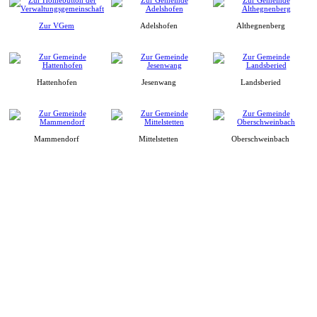
Zur VGem
Adelshofen
Althegnenberg
Hattenhofen
Jesenwang
Landsberied
Mammendorf
Mittelstetten
Oberschweinbach