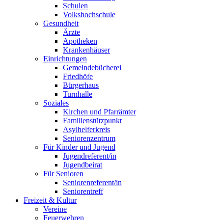
Schulen
Volkshochschule
Gesundheit
Ärzte
Apotheken
Krankenhäuser
Einrichtungen
Gemeindebücherei
Friedhöfe
Bürgerhaus
Turnhalle
Soziales
Kirchen und Pfarrämter
Familienstützpunkt
Asylhelferkreis
Seniorenzentrum
Für Kinder und Jugend
Jugendreferent/in
Jugendbeirat
Für Senioren
Seniorenreferent/in
Seniorentreff
Freizeit & Kultur
Vereine
Feuerwehren