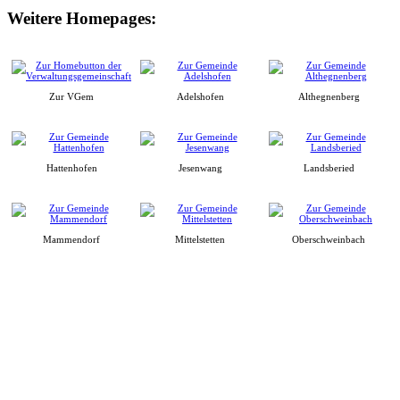
Weitere Homepages:
Zur VGem
Adelshofen
Althegnenberg
Hattenhofen
Jesenwang
Landsberied
Mammendorf
Mittelstetten
Oberschweinbach