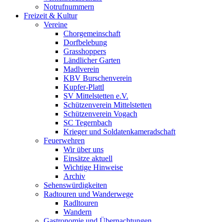
Notrufnummern
Freizeit & Kultur
Vereine
Chorgemeinschaft
Dorfbelebung
Grasshoppers
Ländlicher Garten
Madlverein
KBV Burschenverein
Kupfer-Plattl
SV Mittelstetten e.V.
Schützenverein Mittelstetten
Schützenverein Vogach
SC Tegernbach
Krieger und Soldatenkameradschaft
Feuerwehren
Wir über uns
Einsätze aktuell
Wichtige Hinweise
Archiv
Sehenswürdigkeiten
Radtouren und Wanderwege
Radltouren
Wandern
Gastronomie und Übernachtungen