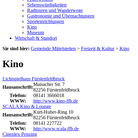
Sehenswürdigkeiten
Radtouren und Wanderwege
Gastronomie und Übernachtungen
Sporteinrichtungen
Kino
Museum
Wirtschaft & Standort
Sie sind hier:
Gemeinde Mittelstetten
>
Freizeit & Kultur
>
Kino
Kino
Lichtspielhaus Fürstenfeldbruck
Maisacher Str. 7
Hausanschrift:
82256 Fürstenfeldbruck
Telefon:
08141 3666018
WWW:
http://www.kino-ffb.de
SCALA Kino & Lounge
Kurt-Huber-Ring 10
Hausanschrift:
82256 Fürstenfeldbruck
Telefon:
08141 227722
WWW:
http://www.scala-ffb.de
Cineplex Penzing