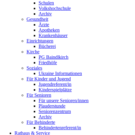
Schulen
Volkshochschule
Archiv
Gesundheit
Ärzte
Apotheken
Krankenhäuser
Einrichtungen
Bücherei
Kirche
PG Baindlkirch
Friedhöfe
Soziales
Ukraine Informationen
Für Kinder und Jugend
Jugendreferent/in
Kinderspielplätze
Für Senioren
Für unsere Senioren/innen
Plauderstunde
Seniorenzentrum
Archiv
Für Behinderte
Behindertenreferent/in
Rathaus & Service