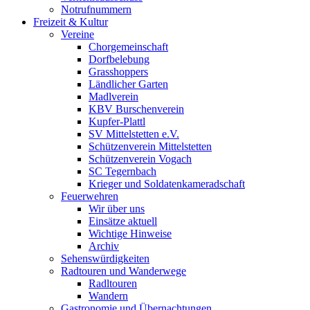
Notrufnummern
Freizeit & Kultur
Vereine
Chorgemeinschaft
Dorfbelebung
Grasshoppers
Ländlicher Garten
Madlverein
KBV Burschenverein
Kupfer-Plattl
SV Mittelstetten e.V.
Schützenverein Mittelstetten
Schützenverein Vogach
SC Tegernbach
Krieger und Soldatenkameradschaft
Feuerwehren
Wir über uns
Einsätze aktuell
Wichtige Hinweise
Archiv
Sehenswürdigkeiten
Radtouren und Wanderwege
Radltouren
Wandern
Gastronomie und Übernachtungen