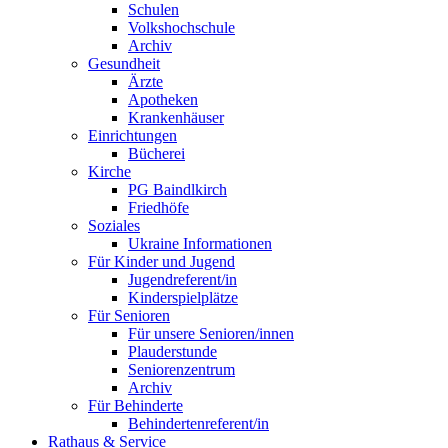
Schulen
Volkshochschule
Archiv
Gesundheit
Ärzte
Apotheken
Krankenhäuser
Einrichtungen
Bücherei
Kirche
PG Baindlkirch
Friedhöfe
Soziales
Ukraine Informationen
Für Kinder und Jugend
Jugendreferent/in
Kinderspielplätze
Für Senioren
Für unsere Senioren/innen
Plauderstunde
Seniorenzentrum
Archiv
Für Behinderte
Behindertenreferent/in
Rathaus & Service