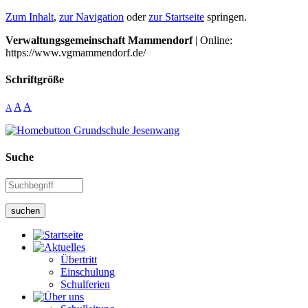
Zum Inhalt
,
zur Navigation
oder
zur Startseite
springen.
Verwaltungsgemeinschaft Mammendorf
| Online:
https://www.vgmammendorf.de/
Schriftgröße
A
A
A
Suche
suchen
Übertritt
Einschulung
Schulferien