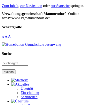
Zum Inhalt
,
zur Navigation
oder
zur Startseite
springen.
Verwaltungsgemeinschaft Mammendorf
| Online:
https://www.vgmammendorf.de/
Schriftgröße
A
A
A
Suche
suchen
Übertritt
Einschulung
Schulferien