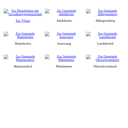
Zur VGem
Adelshofen
Althegnenberg
Hattenhofen
Jesenwang
Landsberied
Mammendorf
Mittelstetten
Oberschweinbach