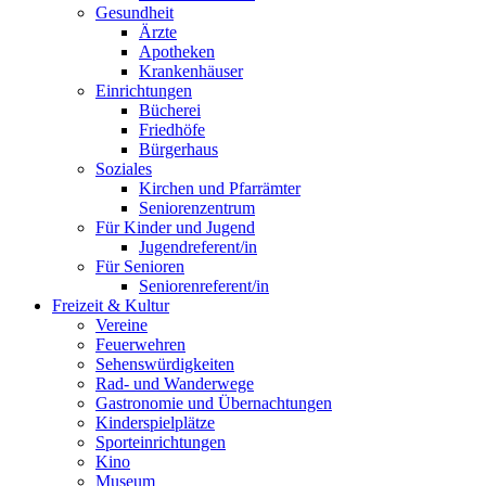
Gesundheit
Ärzte
Apotheken
Krankenhäuser
Einrichtungen
Bücherei
Friedhöfe
Bürgerhaus
Soziales
Kirchen und Pfarrämter
Seniorenzentrum
Für Kinder und Jugend
Jugendreferent/in
Für Senioren
Seniorenreferent/in
Freizeit & Kultur
Vereine
Feuerwehren
Sehenswürdigkeiten
Rad- und Wanderwege
Gastronomie und Übernachtungen
Kinderspielplätze
Sporteinrichtungen
Kino
Museum