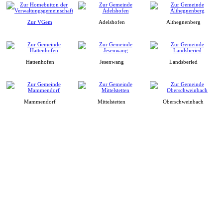
Zur VGem
Adelshofen
Althegnenberg
Hattenhofen
Jesenwang
Landsberied
Mammendorf
Mittelstetten
Oberschweinbach