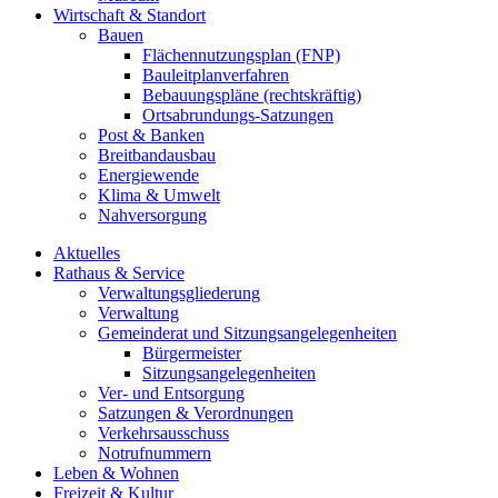
Wirtschaft & Standort
Bauen
Flächennutzungsplan (FNP)
Bauleitplanverfahren
Bebauungspläne (rechtskräftig)
Ortsabrundungs-Satzungen
Post & Banken
Breitbandausbau
Energiewende
Klima & Umwelt
Nahversorgung
Aktuelles
Rathaus & Service
Verwaltungsgliederung
Verwaltung
Gemeinderat und Sitzungsangelegenheiten
Bürgermeister
Sitzungsangelegenheiten
Ver- und Entsorgung
Satzungen & Verordnungen
Verkehrsausschuss
Notrufnummern
Leben & Wohnen
Freizeit & Kultur