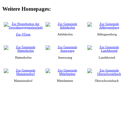
Weitere Homepages:
Zur VGem
Adelshofen
Althegnenberg
Hattenhofen
Jesenwang
Landsberied
Mammendorf
Mittelstetten
Oberschweinbach