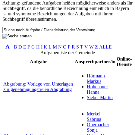
Achtung: gefundene Aufgaben heißen möglicherweise anders als Ihr
Suchbegriff, da die behördliche Bezeichnung einheitlich in Bayern
ist und synonyme Bezeichnungen der Aufgaben mit Ihrem
Suchbegriff übereinstimmen.
A
B
D
E
F
G
H
I
K
L
M
N
O
P
R
S
T
V
W
Z
ALLE
Aufgabenliste der Gemeinde
Online-
Aufgabe
Ansprechpartner/in
Dienste
Hörmann
Markus
Abgrabung; Vorlage von Unterlagen
Hohenauer
zur genehmigungsfreien Abgrabung
Hanna
Sieber Martin
Merkel
Sabrina
Oberbacher
Sonja