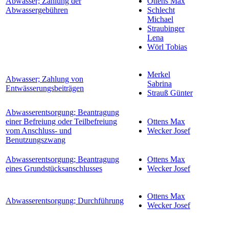
Abwasser; Zahlung der
Ottens Max
Abwassergebühren
Schlecht
Michael
Straubinger
Lena
Wörl Tobias
Merkel
Abwasser; Zahlung von
Sabrina
Entwässerungsbeiträgen
Strauß Günter
Abwasserentsorgung; Beantragung
einer Befreiung oder Teilbefreiung
Ottens Max
vom Anschluss- und
Wecker Josef
Benutzungszwang
Abwasserentsorgung; Beantragung
Ottens Max
eines Grundstücksanschlusses
Wecker Josef
Ottens Max
Abwasserentsorgung; Durchführung
Wecker Josef