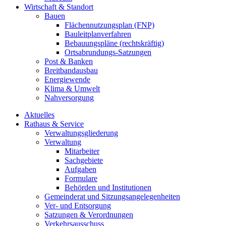
Wirtschaft & Standort
Bauen
Flächennutzungsplan (FNP)
Bauleitplanverfahren
Bebauungspläne (rechtskräftig)
Ortsabrundungs-Satzungen
Post & Banken
Breitbandausbau
Energiewende
Klima & Umwelt
Nahversorgung
Aktuelles
Rathaus & Service
Verwaltungsgliederung
Verwaltung
Mitarbeiter
Sachgebiete
Aufgaben
Formulare
Behörden und Institutionen
Gemeinderat und Sitzungsangelegenheiten
Ver- und Entsorgung
Satzungen & Verordnungen
Verkehrsausschuss