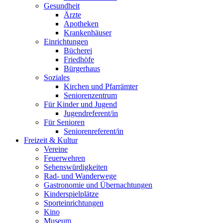
Gesundheit
Ärzte
Apotheken
Krankenhäuser
Einrichtungen
Bücherei
Friedhöfe
Bürgerhaus
Soziales
Kirchen und Pfarrämter
Seniorenzentrum
Für Kinder und Jugend
Jugendreferent/in
Für Senioren
Seniorenreferent/in
Freizeit & Kultur
Vereine
Feuerwehren
Sehenswürdigkeiten
Rad- und Wanderwege
Gastronomie und Übernachtungen
Kinderspielplätze
Sporteinrichtungen
Kino
Museum