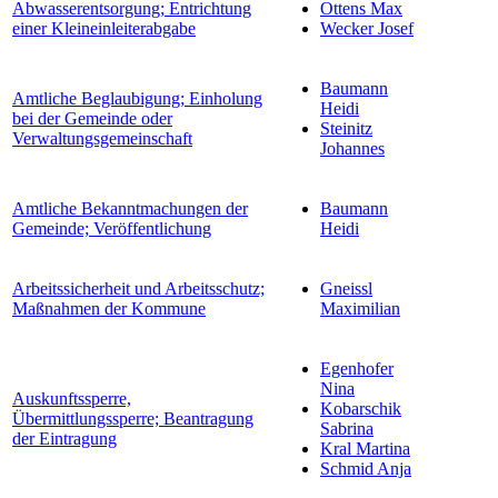
Abwasserentsorgung; Entrichtung
Ottens Max
einer Kleineinleiterabgabe
Wecker Josef
Baumann
Amtliche Beglaubigung; Einholung
Heidi
bei der Gemeinde oder
Steinitz
Verwaltungsgemeinschaft
Johannes
Amtliche Bekanntmachungen der
Baumann
Gemeinde; Veröffentlichung
Heidi
Arbeitssicherheit und Arbeitsschutz;
Gneissl
Maßnahmen der Kommune
Maximilian
Egenhofer
Nina
Auskunftssperre,
Kobarschik
Übermittlungssperre; Beantragung
Sabrina
der Eintragung
Kral Martina
Schmid Anja