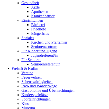
Gesundheit
Ärzte
Apotheken
Krankenhäuser
Einrichtungen
Bücherei
Friedhöfe
Bürgerhaus
Soziales
Kirchen und Pfarrämter
Seniorenzentrum
Für Kinder und Jugend
Jugendreferent/in
Für Senioren
Seniorenreferent/in
Freizeit & Kultur
Vereine
Feuerwehren
Sehenswürdigkeiten
Rad- und Wanderwege
Gastronomie und Übernachtungen
Kinderspielplätze
Sporteinrichtungen
Kino
Museum