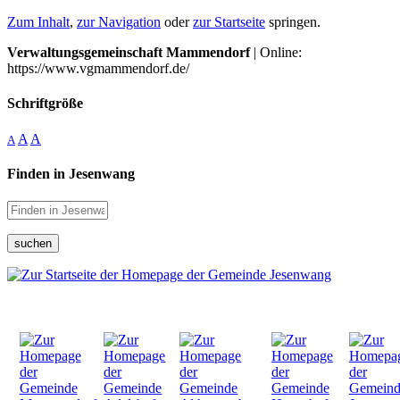
Zum Inhalt
,
zur Navigation
oder
zur Startseite
springen.
Verwaltungsgemeinschaft Mammendorf
| Online:
https://www.vgmammendorf.de/
Schriftgröße
A
A
A
Finden in Jesenwang
suchen