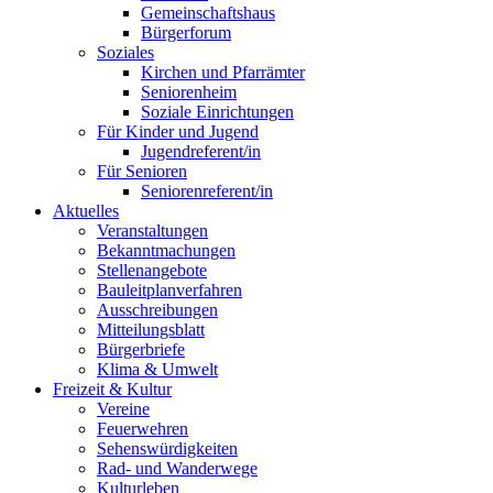
Gemeinschaftshaus
Bürgerforum
Soziales
Kirchen und Pfarrämter
Seniorenheim
Soziale Einrichtungen
Für Kinder und Jugend
Jugendreferent/in
Für Senioren
Seniorenreferent/in
Aktuelles
Veranstaltungen
Bekanntmachungen
Stellenangebote
Bauleitplanverfahren
Ausschreibungen
Mitteilungsblatt
Bürgerbriefe
Klima & Umwelt
Freizeit & Kultur
Vereine
Feuerwehren
Sehenswürdigkeiten
Rad- und Wanderwege
Kulturleben