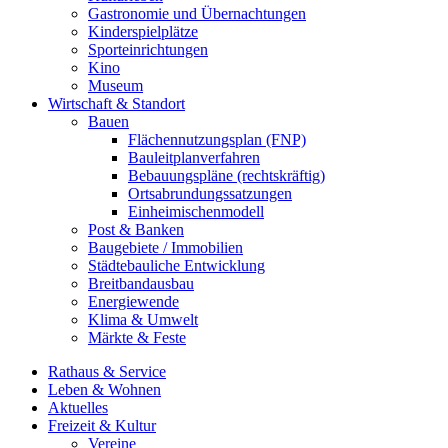
Gastronomie und Übernachtungen
Kinderspielplätze
Sporteinrichtungen
Kino
Museum
Wirtschaft & Standort
Bauen
Flächennutzungsplan (FNP)
Bauleitplanverfahren
Bebauungspläne (rechtskräftig)
Ortsabrundungssatzungen
Einheimischenmodell
Post & Banken
Baugebiete / Immobilien
Städtebauliche Entwicklung
Breitbandausbau
Energiewende
Klima & Umwelt
Märkte & Feste
Rathaus & Service
Leben & Wohnen
Aktuelles
Freizeit & Kultur
Vereine