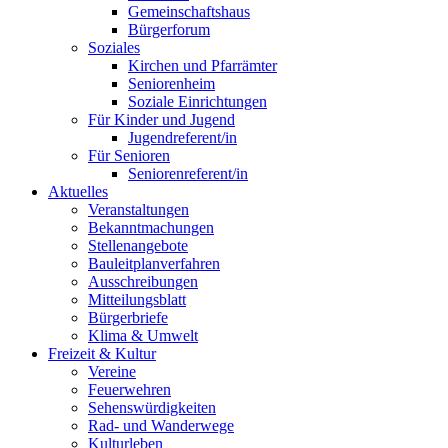
Gemeinschaftshaus
Bürgerforum
Soziales
Kirchen und Pfarrämter
Seniorenheim
Soziale Einrichtungen
Für Kinder und Jugend
Jugendreferent/in
Für Senioren
Seniorenreferent/in
Aktuelles
Veranstaltungen
Bekanntmachungen
Stellenangebote
Bauleitplanverfahren
Ausschreibungen
Mitteilungsblatt
Bürgerbriefe
Klima & Umwelt
Freizeit & Kultur
Vereine
Feuerwehren
Sehenswürdigkeiten
Rad- und Wanderwege
Kulturleben