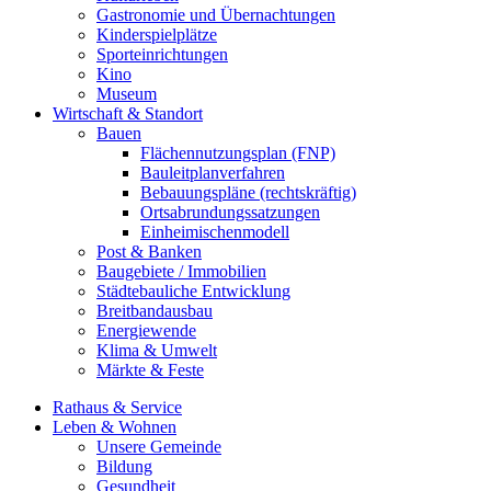
Gastronomie und Übernachtungen
Kinderspielplätze
Sporteinrichtungen
Kino
Museum
Wirtschaft & Standort
Bauen
Flächennutzungsplan (FNP)
Bauleitplanverfahren
Bebauungspläne (rechtskräftig)
Ortsabrundungssatzungen
Einheimischenmodell
Post & Banken
Baugebiete / Immobilien
Städtebauliche Entwicklung
Breitbandausbau
Energiewende
Klima & Umwelt
Märkte & Feste
Rathaus & Service
Leben & Wohnen
Unsere Gemeinde
Bildung
Gesundheit