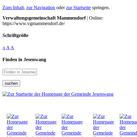
Zum Inhalt
,
zur Navigation
oder
zur Startseite
springen.
Verwaltungsgemeinschaft Mammendorf
| Online:
https://www.vgmammendorf.de/
Schriftgröße
A
A
A
Finden in Jesenwang
suchen