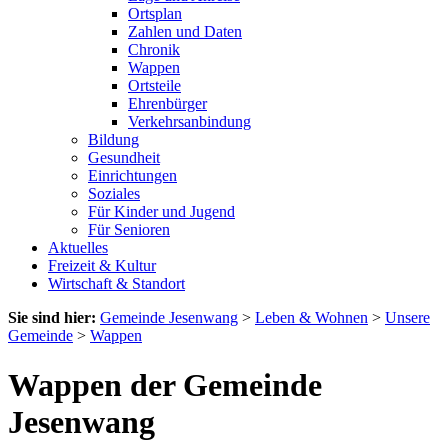
Ortsplan
Zahlen und Daten
Chronik
Wappen
Ortsteile
Ehrenbürger
Verkehrsanbindung
Bildung
Gesundheit
Einrichtungen
Soziales
Für Kinder und Jugend
Für Senioren
Aktuelles
Freizeit & Kultur
Wirtschaft & Standort
Sie sind hier:
Gemeinde Jesenwang
>
Leben & Wohnen
>
Unsere
Gemeinde
>
Wappen
Wappen der Gemeinde
Jesenwang