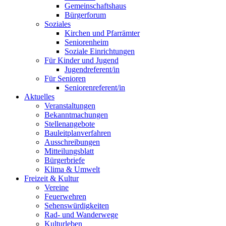
Gemeinschaftshaus
Bürgerforum
Soziales
Kirchen und Pfarrämter
Seniorenheim
Soziale Einrichtungen
Für Kinder und Jugend
Jugendreferent/in
Für Senioren
Seniorenreferent/in
Aktuelles
Veranstaltungen
Bekanntmachungen
Stellenangebote
Bauleitplanverfahren
Ausschreibungen
Mitteilungsblatt
Bürgerbriefe
Klima & Umwelt
Freizeit & Kultur
Vereine
Feuerwehren
Sehenswürdigkeiten
Rad- und Wanderwege
Kulturleben