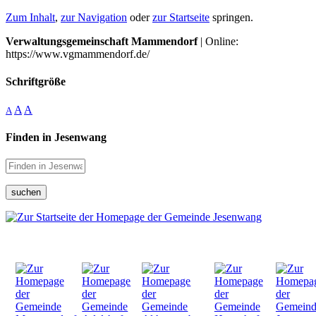
Zum Inhalt
,
zur Navigation
oder
zur Startseite
springen.
Verwaltungsgemeinschaft Mammendorf
| Online:
https://www.vgmammendorf.de/
Schriftgröße
A
A
A
Finden in Jesenwang
suchen