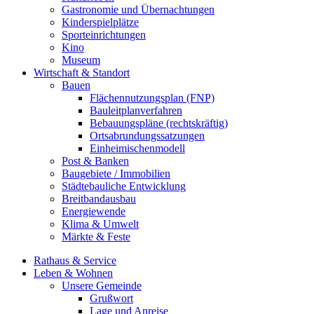
Gastronomie und Übernachtungen
Kinderspielplätze
Sporteinrichtungen
Kino
Museum
Wirtschaft & Standort
Bauen
Flächennutzungsplan (FNP)
Bauleitplanverfahren
Bebauungspläne (rechtskräftig)
Ortsabrundungssatzungen
Einheimischenmodell
Post & Banken
Baugebiete / Immobilien
Städtebauliche Entwicklung
Breitbandausbau
Energiewende
Klima & Umwelt
Märkte & Feste
Rathaus & Service
Leben & Wohnen
Unsere Gemeinde
Grußwort
Lage und Anreise