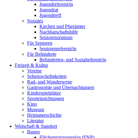
Jugendreferent/in
Jugendrat
Jugendtreff
Soziales
Kirchen und Pfarrämter
Nachbarschaftshilfe
Seniorenzentrum
Für Senioren
Seniorenreferent/in
Für Behinderte
Behinderten- und Sozialreferent/in
Freizeit & Kultur
Vereine
Sehenswürdigkeiten
Rad- und Wanderwege
Gastronomie und Übernachtungen
Kinderspielplätze
Sporteinrichtungen
Kino
Museum
Heimatgeschichte
Literatur
Wirtschaft & Standort
Bauen
Flächennutzungsplan (FNP)