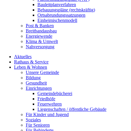
Bauleitplanverfahren
Bebauungspläne (rechtskräftig)
Ortsabrundungssatzungen
Einheimischenmodell
Post & Banken
Breitbandausbau
Energiewende
Klima & Umwelt
Nahversorgung
Aktuelles
Rathaus & Service
Leben & Wohnen
Unsere Gemeinde
Bildung
Gesundheit
Einrichtungen
Gemeindebücherei
Friedhöfe
Feuerwehren
Liegenschaften / öffentliche Gebäude
Für Kinder und Jugend
Soziales
Für Senioren
Für Behinderte