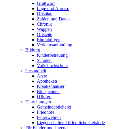
Grußwort
Lage und Anreise
Ortsplan
Zahlen und Daten
Chronik
Wappen
Ortsteile
Ehrenbürger
Verkehrsanbindung
Bildung
Kinderbetreuung
Schulen
Volkshochschule
Gesundheit
Ärzte
Apotheken
Krankenhäuser
Blutspenden
iTüpferl
Einrichtungen
Gemeindebücherei
Friedhöfe
Feuerwehren
Liegenschaften / öffentliche Gebäude
Für Kinder und Jugend