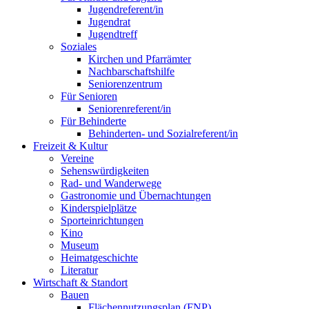
Jugendreferent/in
Jugendrat
Jugendtreff
Soziales
Kirchen und Pfarrämter
Nachbarschaftshilfe
Seniorenzentrum
Für Senioren
Seniorenreferent/in
Für Behinderte
Behinderten- und Sozialreferent/in
Freizeit & Kultur
Vereine
Sehenswürdigkeiten
Rad- und Wanderwege
Gastronomie und Übernachtungen
Kinderspielplätze
Sporteinrichtungen
Kino
Museum
Heimatgeschichte
Literatur
Wirtschaft & Standort
Bauen
Flächennutzungsplan (FNP)