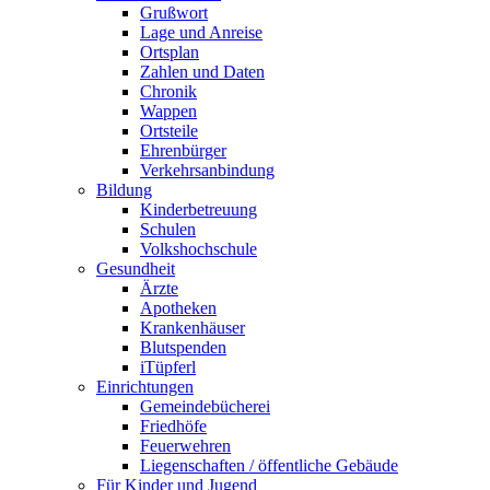
Grußwort
Lage und Anreise
Ortsplan
Zahlen und Daten
Chronik
Wappen
Ortsteile
Ehrenbürger
Verkehrsanbindung
Bildung
Kinderbetreuung
Schulen
Volkshochschule
Gesundheit
Ärzte
Apotheken
Krankenhäuser
Blutspenden
iTüpferl
Einrichtungen
Gemeindebücherei
Friedhöfe
Feuerwehren
Liegenschaften / öffentliche Gebäude
Für Kinder und Jugend