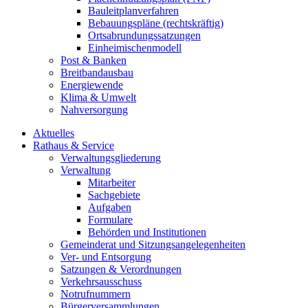
Bauleitplanverfahren
Bebauungspläne (rechtskräftig)
Ortsabrundungssatzungen
Einheimischenmodell
Post & Banken
Breitbandausbau
Energiewende
Klima & Umwelt
Nahversorgung
Aktuelles
Rathaus & Service
Verwaltungsgliederung
Verwaltung
Mitarbeiter
Sachgebiete
Aufgaben
Formulare
Behörden und Institutionen
Gemeinderat und Sitzungsangelegenheiten
Ver- und Entsorgung
Satzungen & Verordnungen
Verkehrsausschuss
Notrufnummern
Bürgerversammlungen