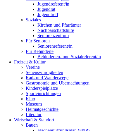
Jugendreferent/in
Jugendrat
Jugendtreff
Soziales
Kirchen und Pfarrämter
Nachbarschaftshilfe
Seniorenzentrum
Für Senioren
Seniorenreferent/in
Für Behinderte
Behinderten- und Sozialreferent/in
Freizeit & Kultur
Vereine
Sehenswürdigkeiten
Rad- und Wanderwege
Gastronomie und Übernachtungen
Kinderspielplätze
Sporteinrichtungen
Kino
Museum
Heimatgeschichte
Literatur
Wirtschaft & Standort
Bauen
Flächennutzungsplan (FNP)