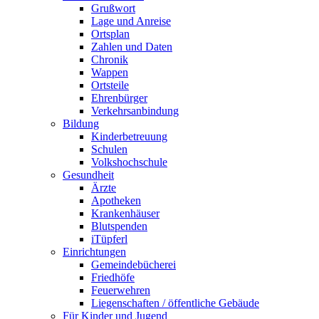
Grußwort
Lage und Anreise
Ortsplan
Zahlen und Daten
Chronik
Wappen
Ortsteile
Ehrenbürger
Verkehrsanbindung
Bildung
Kinderbetreuung
Schulen
Volkshochschule
Gesundheit
Ärzte
Apotheken
Krankenhäuser
Blutspenden
iTüpferl
Einrichtungen
Gemeindebücherei
Friedhöfe
Feuerwehren
Liegenschaften / öffentliche Gebäude
Für Kinder und Jugend