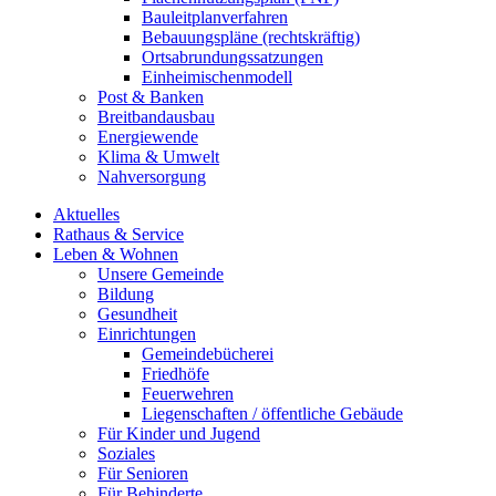
Bauleitplanverfahren
Bebauungspläne (rechtskräftig)
Ortsabrundungssatzungen
Einheimischenmodell
Post & Banken
Breitbandausbau
Energiewende
Klima & Umwelt
Nahversorgung
Aktuelles
Rathaus & Service
Leben & Wohnen
Unsere Gemeinde
Bildung
Gesundheit
Einrichtungen
Gemeindebücherei
Friedhöfe
Feuerwehren
Liegenschaften / öffentliche Gebäude
Für Kinder und Jugend
Soziales
Für Senioren
Für Behinderte