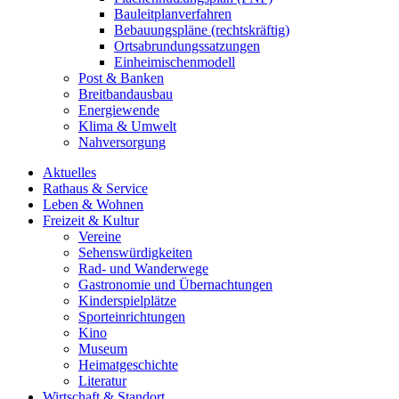
Bauleitplanverfahren
Bebauungspläne (rechtskräftig)
Ortsabrundungssatzungen
Einheimischenmodell
Post & Banken
Breitbandausbau
Energiewende
Klima & Umwelt
Nahversorgung
Aktuelles
Rathaus & Service
Leben & Wohnen
Freizeit & Kultur
Vereine
Sehenswürdigkeiten
Rad- und Wanderwege
Gastronomie und Übernachtungen
Kinderspielplätze
Sporteinrichtungen
Kino
Museum
Heimatgeschichte
Literatur
Wirtschaft & Standort