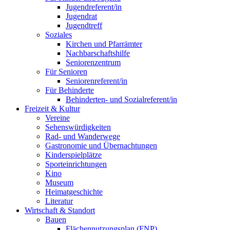
Jugendreferent/in
Jugendrat
Jugendtreff
Soziales
Kirchen und Pfarrämter
Nachbarschaftshilfe
Seniorenzentrum
Für Senioren
Seniorenreferent/in
Für Behinderte
Behinderten- und Sozialreferent/in
Freizeit & Kultur
Vereine
Sehenswürdigkeiten
Rad- und Wanderwege
Gastronomie und Übernachtungen
Kinderspielplätze
Sporteinrichtungen
Kino
Museum
Heimatgeschichte
Literatur
Wirtschaft & Standort
Bauen
Flächennutzungsplan (FNP)