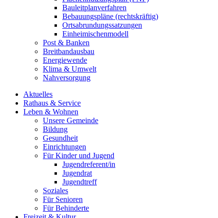
Bauleitplanverfahren
Bebauungspläne (rechtskräftig)
Ortsabrundungssatzungen
Einheimischenmodell
Post & Banken
Breitbandausbau
Energiewende
Klima & Umwelt
Nahversorgung
Aktuelles
Rathaus & Service
Leben & Wohnen
Unsere Gemeinde
Bildung
Gesundheit
Einrichtungen
Für Kinder und Jugend
Jugendreferent/in
Jugendrat
Jugendtreff
Soziales
Für Senioren
Für Behinderte
Freizeit & Kultur