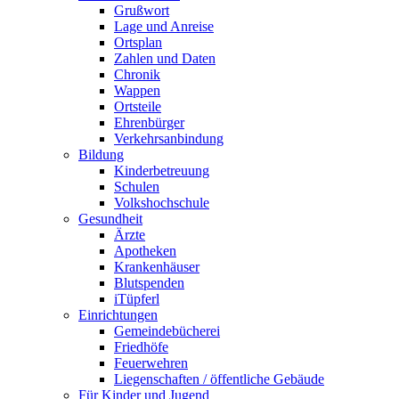
Grußwort
Lage und Anreise
Ortsplan
Zahlen und Daten
Chronik
Wappen
Ortsteile
Ehrenbürger
Verkehrsanbindung
Bildung
Kinderbetreuung
Schulen
Volkshochschule
Gesundheit
Ärzte
Apotheken
Krankenhäuser
Blutspenden
iTüpferl
Einrichtungen
Gemeindebücherei
Friedhöfe
Feuerwehren
Liegenschaften / öffentliche Gebäude
Für Kinder und Jugend