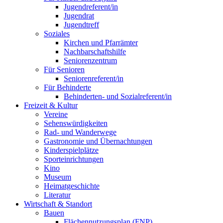
Jugendreferent/in
Jugendrat
Jugendtreff
Soziales
Kirchen und Pfarrämter
Nachbarschaftshilfe
Seniorenzentrum
Für Senioren
Seniorenreferent/in
Für Behinderte
Behinderten- und Sozialreferent/in
Freizeit & Kultur
Vereine
Sehenswürdigkeiten
Rad- und Wanderwege
Gastronomie und Übernachtungen
Kinderspielplätze
Sporteinrichtungen
Kino
Museum
Heimatgeschichte
Literatur
Wirtschaft & Standort
Bauen
Flächennutzungsplan (FNP)