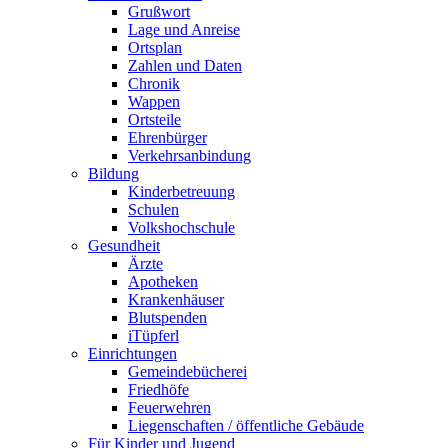
Grußwort
Lage und Anreise
Ortsplan
Zahlen und Daten
Chronik
Wappen
Ortsteile
Ehrenbürger
Verkehrsanbindung
Bildung
Kinderbetreuung
Schulen
Volkshochschule
Gesundheit
Ärzte
Apotheken
Krankenhäuser
Blutspenden
iTüpferl
Einrichtungen
Gemeindebücherei
Friedhöfe
Feuerwehren
Liegenschaften / öffentliche Gebäude
Für Kinder und Jugend