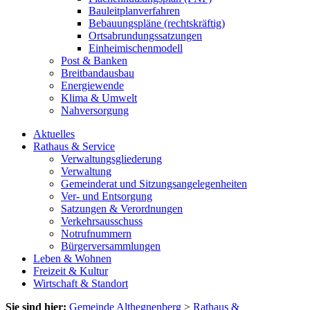
Bauleitplanverfahren
Bebauungspläne (rechtskräftig)
Ortsabrundungssatzungen
Einheimischenmodell
Post & Banken
Breitbandausbau
Energiewende
Klima & Umwelt
Nahversorgung
Aktuelles
Rathaus & Service
Verwaltungsgliederung
Verwaltung
Gemeinderat und Sitzungsangelegenheiten
Ver- und Entsorgung
Satzungen & Verordnungen
Verkehrsausschuss
Notrufnummern
Bürgerversammlungen
Leben & Wohnen
Freizeit & Kultur
Wirtschaft & Standort
Sie sind hier:
Gemeinde Althegnenberg
>
Rathaus &