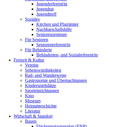
Jugendreferent/in
Jugendrat
Jugendtreff
Soziales
Kirchen und Pfarrämter
Nachbarschaftshilfe
Seniorenzentrum
Für Senioren
Seniorenreferent/in
Für Behinderte
Behinderten- und Sozialreferent/in
Freizeit & Kultur
Vereine
Sehenswürdigkeiten
Rad- und Wanderwege
Gastronomie und Übernachtungen
Kinderspielplätze
Sporteinrichtungen
Kino
Museum
Heimatgeschichte
Literatur
Wirtschaft & Standort
Bauen
Flächennutzungsplan (FNP)