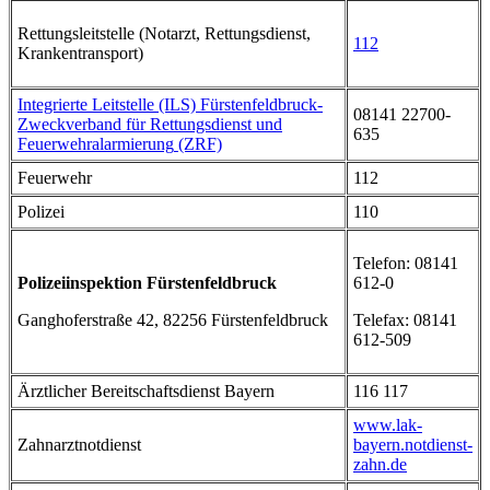
Rettungsleitstelle (Notarzt, Rettungsdienst,
112
Krankentransport)
Integrierte Leitstelle (ILS) Fürstenfeldbruck-
08141 22700-
Zweckverband für Rettungsdienst und
635
Feuerwehralarmierung
(ZRF)
Feuerwehr
112
Polizei
110
Telefon: 08141
Polizeiinspektion Fürstenfeldbruck
612-0
Ganghoferstraße 42, 82256 Fürstenfeldbruck
Telefax: 08141
612-509
Ärztlicher Bereitschaftsdienst Bayern
116 117
www.lak-
Zahnarztnotdienst
bayern.notdienst-
zahn.de