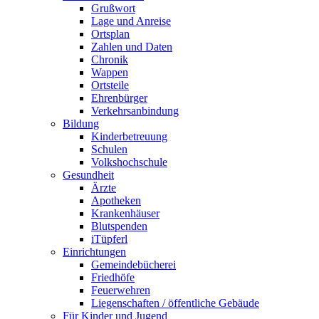
Grußwort
Lage und Anreise
Ortsplan
Zahlen und Daten
Chronik
Wappen
Ortsteile
Ehrenbürger
Verkehrsanbindung
Bildung
Kinderbetreuung
Schulen
Volkshochschule
Gesundheit
Ärzte
Apotheken
Krankenhäuser
Blutspenden
iTüpferl
Einrichtungen
Gemeindebücherei
Friedhöfe
Feuerwehren
Liegenschaften / öffentliche Gebäude
Für Kinder und Jugend