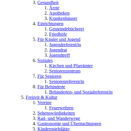
Gesundheit
Ärzte
Apotheken
Krankenhäuser
Einrichtungen
Gemeindebücherei
Friedhöfe
Für Kinder und Jugend
Jugendreferent/in
Jugendrat
Jugendtreff
Soziales
Kirchen und Pfarrämter
Seniorenzentrum
Für Senioren
Seniorenreferent/in
Für Behinderte
Behinderten- und Sozialreferent/in
Freizeit & Kultur
Vereine
Feuerwehren
Sehenswürdigkeiten
Rad- und Wanderwege
Gastronomie und Übernachtungen
Kinderspielplätze