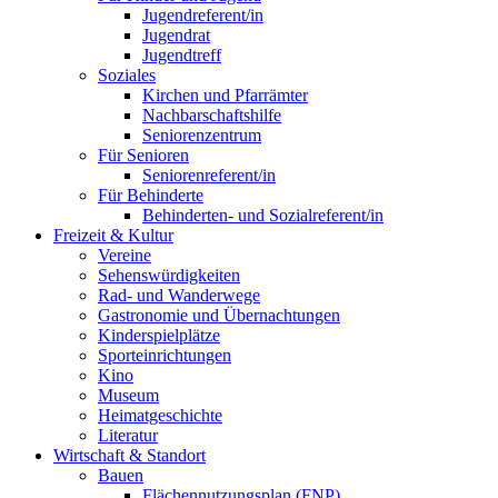
Jugendreferent/in
Jugendrat
Jugendtreff
Soziales
Kirchen und Pfarrämter
Nachbarschaftshilfe
Seniorenzentrum
Für Senioren
Seniorenreferent/in
Für Behinderte
Behinderten- und Sozialreferent/in
Freizeit & Kultur
Vereine
Sehenswürdigkeiten
Rad- und Wanderwege
Gastronomie und Übernachtungen
Kinderspielplätze
Sporteinrichtungen
Kino
Museum
Heimatgeschichte
Literatur
Wirtschaft & Standort
Bauen
Flächennutzungsplan (FNP)