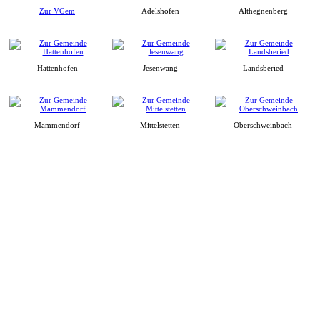
Zur VGem
Adelshofen
Althegnenberg
Hattenhofen
Jesenwang
Landsberied
Mammendorf
Mittelstetten
Oberschweinbach